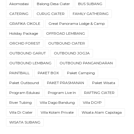
Akomodasi
Balong Desa Ciater
BUS SUBANG
CATERING
CURUG CIATER
FAMILY GATHERING
GRAFIKA CIKOLE
Great Panorama Lodge & Camp
Holiday Package
OFFROAD LEMBANG
ORCHID FOREST
OUTBOUND CIATER
OUTBOUND GARUT
OUTBOUND JOGJA
OUTBOUND LEMBANG
OUTBOUND PANGANDARAN
PAINTBALL
PAKET BOX
Paket Camping
Paket Outbound
PAKET PRASMANAN
Paket Wisata
Program Edukasi
Program Live In
RAFTING CIATER
River Tubing
Villa Dago Bandung
Villa DGYP
Villa Di Ciater
Villa Kolam Private
Wisata Alam Capolaga
WISATA SUBANG