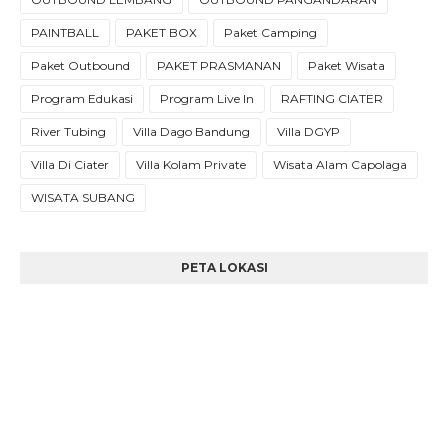
PAINTBALL
PAKET BOX
Paket Camping
Paket Outbound
PAKET PRASMANAN
Paket Wisata
Program Edukasi
Program Live In
RAFTING CIATER
River Tubing
Villa Dago Bandung
Villa DGYP
Villa Di Ciater
Villa Kolam Private
Wisata Alam Capolaga
WISATA SUBANG
PETA LOKASI